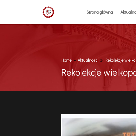
Strona główna
Aktualno
Home
Aktualności
Rekolekcje wielk
9
9
Rekolekcje wielkop