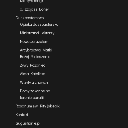
Martyrs (eng)
o. Izajasz Boner
Duszpasterstwo
Opieka duszpasterska
Ministranci i lektorzy
Nowe Jeruzalem
Arcybractwo Matki
Bożej Pocieszenia
Żywy Różaniec
Akcja Katolicka
Wizyty u chorych
Domy zakonne na
terenie parafii
Rosarium św. Rity (sklepik)
Kontakt
augustianie.pl