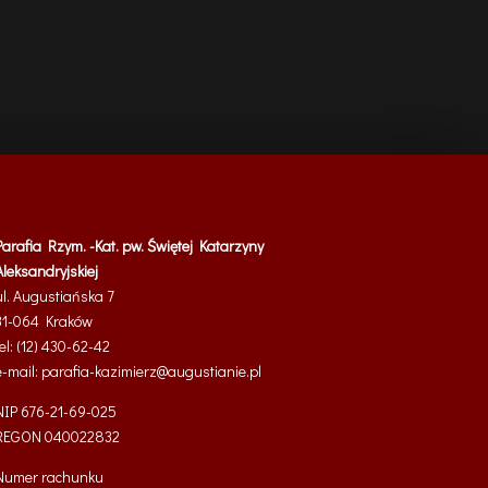
Parafia Rzym. -Kat. pw. Świętej Katarzyny
Aleksandryjskiej
ul. Augustiańska 7
31-064 Kraków
tel: (12) 430-62-42
e-mail:
parafia-kazimierz@
augustianie.pl
NIP 676-21-69-025
REGON
040022832
Numer rachunku