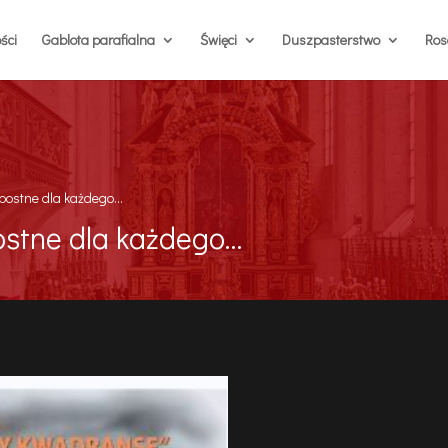
ści
Gablota parafialna
Święci
Duszpasterstwo
Rosa
opostne dla każdego…
ostne dla każdego…