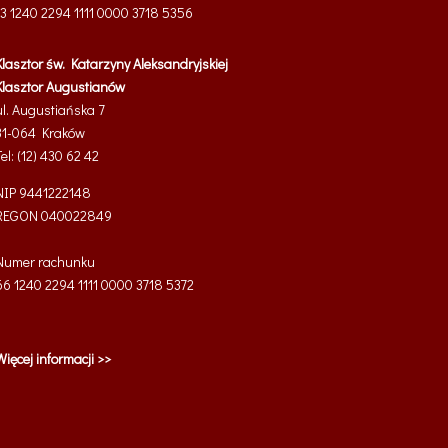
13 1240 2294 1111 0000 3718 5356
Klasztor św. Katarzyny Aleksandryjskiej
Klasztor Augustianów
ul. Augustiańska 7
31-064 Kraków
Tel: (12) 430 62 42
NIP 9441222148
REGON 040022849
Numer rachunku
66 1240 2294 1111 0000 3718 5372
Więcej informacji >>