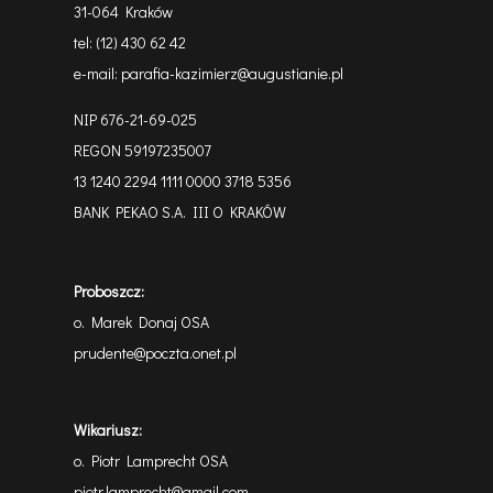
31-064 Kraków
tel:
(12) 430 62 42
e-mail:
parafia-kazimierz@augustianie.pl
NIP 676-21-69-025
REGON 59197235007
13 1240 2294 1111 0000 3718 5356
BANK PEKAO S.A. III O KRAKÓW
Proboszcz:
o. Marek Donaj OSA
prudente@poczta.onet.pl
Wikariusz:
o. Piotr Lamprecht OSA
piotr.lamprecht@gmail.com