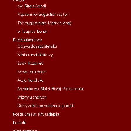
św. Rita z Cascii
Męczennicy augustiańscy (pl)
The Augustinian Martyrs (eng)
o. Izajasz Boner
Duszpasterstwo
Opieka duszpasterska
Ministranci i lektorzy
Żywy Różaniec
Nowe Jeruzalem
Akcja Katolicka
Arcybractwo Matki Bożej Pocieszenia
Wizyty u chorych
Domy zakonne na terenie parafii
Rosarium św. Rity (sklepik)
Kontakt
augustianie.pl