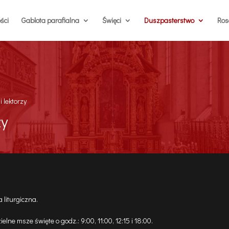
ści
Gablota parafialna
Święci
Duszpasterstwo
Rosa
i lektorzy
zy
 liturgiczna.
lne msze święte o godz.: 9:00, 11:00, 12:15 i 18:00.