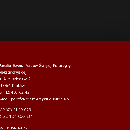
Parafia Rzym. -Kat. pw. Świętej Katarzyny
Aleksandryjskiej
ul. Augustiańska 7
31-064 Kraków
tel: (12) 430-62-42
e-mail:
parafia-kazimierz@
augustianie.pl
NIP 676-21-69-025
REGON
040022832
Numer rachunku