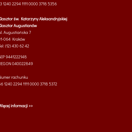
13 1240 2294 1111 0000 3718 5356
Klasztor św. Katarzyny Aleksandryjskiej
Klasztor Augustianów
ul. Augustiańska 7
31-064 Kraków
Tel: (12) 430 62 42
NIP 9441222148
REGON 040022849
Numer rachunku
66 1240 2294 1111 0000 3718 5372
Więcej informacji >>