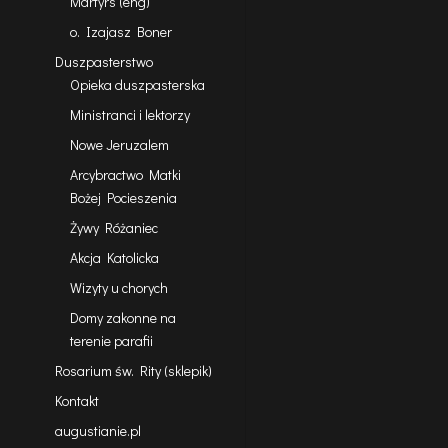
Martyrs (eng)
o. Izajasz Boner
Duszpasterstwo
Opieka duszpasterska
Ministranci i lektorzy
Nowe Jeruzalem
Arcybractwo Matki
Bożej Pocieszenia
Żywy Różaniec
Akcja Katolicka
Wizyty u chorych
Domy zakonne na
terenie parafii
Rosarium św. Rity (sklepik)
Kontakt
augustianie.pl