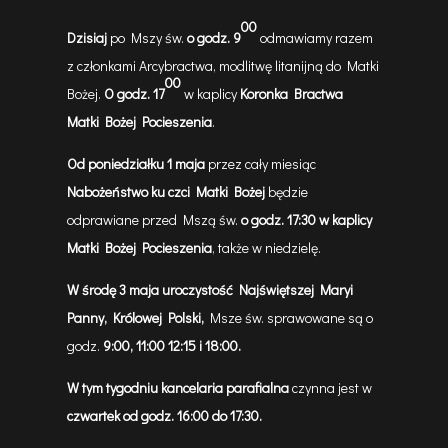
00
Dzisiaj
po Mszy św.
o godz. 9
odmawiamy razem
z członkami Arcybractwa, modlitwę litanijną do Matki
00
Bożej.
O godz. 17
w kaplicy
Koronka Bractwa
Matki Bożej Pocieszenia
.
Od poniedziałku 1 maja
przez cały miesiąc
Nabożeństwo ku czci Matki Bożej
będzie
odprawiane przed Mszą św.
o godz. 17:30 w kaplicy
Matki Bożej Pocieszenia
, także w niedzielę.
W środę 3 maja
uroczystość Najświętszej Maryi
Panny, Królowej Polski,
Msze św. sprawowane są o
godz.
9:00, 11:00 12:15 i 18:00.
W tym tygodniu kancelaria parafialna
czynna jest w
czwartek od godz. 16:00 do 17:30.