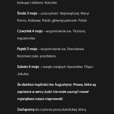
biskupa i doktora Kościoła
Środa 3 maja
– uroczystość Najświętszej Maryi
Panny Królowej Polski, głównej patronki Polski
Czwartek 4 maja
– wspomnienie św. Floriana,
męczennika
Piątek 5 maja
– wspomnienie św. Stanisława
Kazimierczyka, prezbitera
Sobota 6 maja
–
święto świętych Apostołów Filipa i
Jakuba.
Ze skarbca mądrości św. Augustyna:
Prawa, które są
zapisane w sercu ludzi nie może usunąć nawet
największa nasza nieprawość.
Zachęcamy
do czytania prasy katolickiej, którą