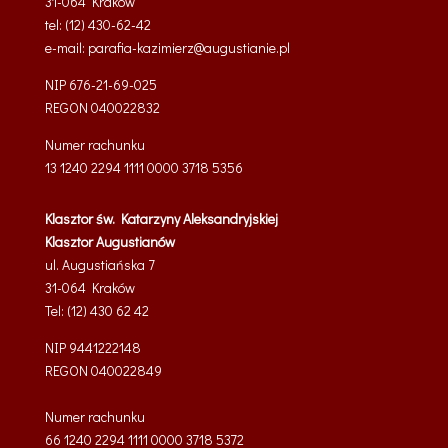
31-064 Kraków
tel: (12) 430-62-42
e-mail:
parafia-kazimierz@
augustianie.pl
NIP 676-21-69-025
REGON
040022832
Numer rachunku
13 1240 2294 1111 0000 3718 5356
Klasztor św. Katarzyny Aleksandryjskiej
Klasztor Augustianów
ul. Augustiańska 7
31-064 Kraków
Tel: (12) 430 62 42
NIP 9441222148
REGON 040022849
Numer rachunku
66 1240 2294 1111 0000 3718 5372