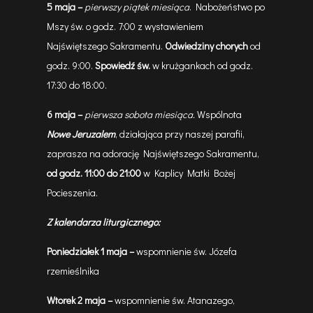
5 maja
–
pierwszy piątek miesiąca
. Nabożeństwo po
Mszy św. o godz. 7:00 z wystawieniem
Najświętszego Sakramentu.
Odwiedziny chorych
od
godz. 9:00.
Spowiedź św.
w krużgankach od godz.
17:30 do 18:00.
6 maja
–
pierwsza sobota miesiąca.
Wspólnota
Nowe Jeruzalem
, działająca przy naszej parafii,
zaprasza na adorację Najświętszego Sakramentu,
od godz. 11:00 do 21:00
w Kaplicy Matki Bożej
Pocieszenia.
Z kalendarza liturgicznego:
Poniedziałek 1 maja –
wspomnienie św. Józefa
rzemieślnika
Wtorek 2 maja –
wspomnienie św. Atanazego,