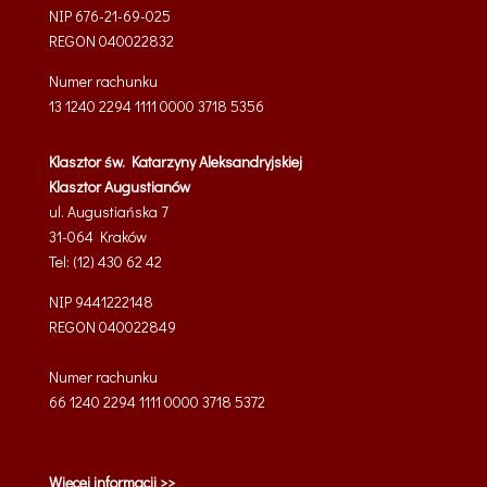
NIP 676-21-69-025
REGON
040022832
Numer rachunku
13 1240 2294 1111 0000 3718 5356
Klasztor św. Katarzyny Aleksandryjskiej
Klasztor Augustianów
ul. Augustiańska 7
31-064 Kraków
Tel: (12) 430 62 42
NIP 9441222148
REGON 040022849
Numer rachunku
66 1240 2294 1111 0000 3718 5372
Więcej informacji >>