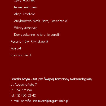
Żywy Różaniec
Nowe Jeruzalem
Akcja Katolicka
Arcybractwo Matki Bożej Pocieszenia
Wizyty u chorych
Domy zakonne na terenie parafii
Rosarium św. Rity (sklepik)
Kontakt
augustianie.pl
Parafia Rzym. -Kat. pw. Świętej Katarzyny Aleksandryjskiej
ul. Augustiańska 7
31-064 Kraków
tel: (12) 430-62-42
e-mail:
parafia-kazimierz@
augustianie.pl