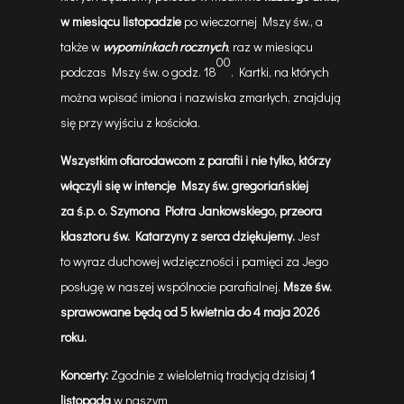
w miesiącu listopadzie
po wieczornej Mszy św., a
także w
wypominkach rocznych
, raz w miesiącu
00
podczas Mszy św. o godz. 18
. Kartki, na których
można wpisać imiona i nazwiska zmarłych, znajdują
się przy wyjściu z kościoła.
Wszystkim ofiarodawcom z parafii i nie tylko, którzy
włączyli się w intencje Mszy św. gregoriańskiej
za
ś.p
. o. Szymona Piotra Jankowskiego, przeora
klasztoru św. Katarzyny z serca dziękujemy.
Jest
to wyraz duchowej wdzięczności i pamięci za Jego
posługę w naszej wspólnocie parafialnej.
Msze św.
sprawowane będą od 5 kwietnia do 4 maja 2026
roku.
Koncerty:
Zgodnie z wieloletnią tradycją dzisiaj
1
listopada
w naszym