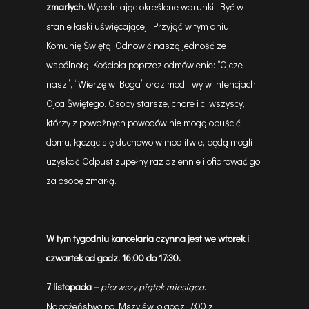
zmarłych.
Wypełniając określone warunki: Być w
stanie łaski uświęcającej. Przyjąć w tym dniu
Komunię Świętą. Odnowić naszą jedność ze
wspólnotą Kościoła poprzez odmówienie: “Ojcze
nasz”, “Wierzę w Boga” oraz modlitwy w intencjach
Ojca Świętego. Osoby starsze, chore i ci wszyscy,
którzy z poważnych powodów nie mogą opuścić
domu, łącząc się duchowo w modlitwie, będą mogli
uzyskać Odpust zupełny raz dziennie i ofiarować go
za osobę zmarłą.
W tym tygodniu kancelaria
czynna jest we
wtorek i
czwartek
od godz. 16:00 do 17:30.
7 listopada
–
pierwszy piątek miesiąca
.
Nabożeństwo po Mszy św. o godz. 7:00 z