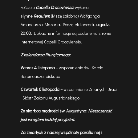
kościele
Capella
Cracoviensis
wykona
słynne
Requiem
(Mszę żałobną) Wolfganga
Amadeusza Mozarta. Początek koncertu
o godz.
20:00.
Dokładne informacje są podane na stronie
internetowej Capelii Cracoviensis.
Z kalendarza liturgicznego:
Wtorek
4 listopada
–
wspomnienie św. Karola
Boromeusza, biskupa
Czwartek 6 listopada
–
wspomnienie
Zmarłych Braci
i Sióstr Zakonu Augustiańskiego.
Ze skarbca mądrości św. Augustyna:
Nieszczerość
jest wrogiem każdej przyjaźni.
Za zmarłych z naszej wspólnoty parafialnej i