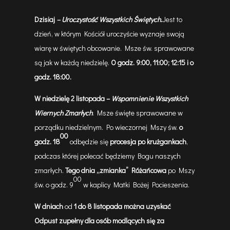
Dzisiaj
– Uroczystość Wszystkich Świętych
.
Jest to
dzień, w którym Kościół uroczyście wyznaje swoją
wiarę w świętych obcowanie. Msze św. sprawowane
są jak w każdą niedzielę.
O godz. 9:00, 11:00; 12:15 i o
godz. 18:00.
W
niedzielę 2 listopada –
Wspomnienie Wszystkich
Wiernych Zmarłych
. Msze święte sprawowane w
porządku niedzielnym. Po wieczornej Mszy św.
o
00
godz. 18
odbędzie się
procesja po krużgankach
,
podczas której polecać będziemy Bogu naszych
zmarłych.
Tego dnia
„zmianka” Różańcowa
po Mszy
00
św. o godz. 9
w kaplicy Matki Bożej Pocieszenia.
W dniach
od
1 do 8 listopada
można uzyskać
Odpust zupełny dla osób modlących się za