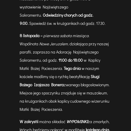
wystawienie Najświętszego
Sakramentu.
Odwiedziny chorych od godz.
9:00.
Spowiedź św. w krużgankach od godz. 17:30.
8 listopada
–
pierwsza sobota miesiąca
.
Wspólnota
Nowe Jeruzalem
, działająca przy naszej
parafii, zaprasza na Adorację Najświętszego
Sakramentu, od godz.
11:00 do 18:00
w Kaplicy
Matki Bożej Pocieszenia.
Tego dnia
w naszym
kościele modlimy się o rychłą beatyfikację
Sługi
Bożego Izajasza Bonera
zwanego błogosławionym.
Miejsce jego spoczynku znajduje się w mauzoleum,
na krużgankach obok kaplicy cudownego wizerunku
Matki Bożej Pocieszenia.
W zakrystii
można składać
WYPOMINKI
za zmarłych,
których będziemy polecać w modlitwie
każdego dnia,