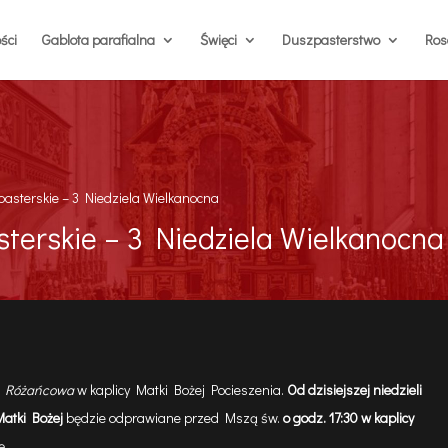
ści
Gablota parafialna
Święci
Duszpasterstwo
Rosa
asterskie – 3 Niedziela Wielkanocna
terskie – 3 Niedziela Wielkanocna
 Różańcowa
w kaplicy Matki Bożej Pocieszenia.
Od dzisiejszej niedzieli
atki Bożej
będzie odprawiane przed Mszą św.
o godz. 17:30 w kaplicy
ę.