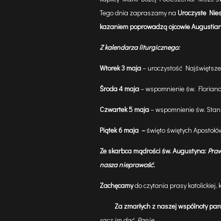
Tego dnia zapraszamy na
Uroczyste Nies
kazaniem poprowadzą ojcowie Augustian
Z kalendarza liturgicznego:
Wtorek 3 maja
– uroczystość Najświętszej
Środa 4 maja
– wspomnienie św. Florian
Czwartek 5 maja
– wspomnienie św. Stan
Piątek 6 maja
–
święto świętych Apostołów
Ze skarbca mądrości św. Augustyna:
Praw
nasza nieprawość.
Zachęcamy
do czytania prasy katolickiej,
Za zmarłych z naszej wspólnoty para
racz im dać Panie…