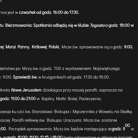
nna jest w
czwartek od godz. 16:00 do 17:30.
ntu Bierzmowania:
Spotkania odbędą się w klubie
Tagasta
o godz. 18:00 w
ej Maryi Panny, Królowej Polski,
Msze św. sprawowane są o godz.
9:00,
żeństwo po Mszy św. o godz. 7:00 z wystawieniem Najświętszego
. 9:00.
Spowiedź św.
w krużgankach od godz. 17:30 do 18:00.
lnota
Nowe Jeruzalem
, działająca przy naszej parafii, zaprasza na
godz. 11:00 do 21:00
w Kaplicy Matki Bożej Pocieszenia.
ocesja ku czci św. Stanisława Biskupa i Męczennika z Wawelu na Skałkę.
naszej Parafii relikwię św. Biskupa. Uroczysta Msza św. zostanie
00
:00
.
Porządek sprawowania Mszy św. będzie następujący:
o godz. 9
w
w.
o godz.
10:00; 11:00; 12:15; i 18:00
będą odprawiane w głównym kościele.