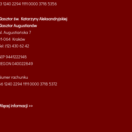
13 1240 2294 1111 0000 3718 5356
Klasztor św. Katarzyny Aleksandryjskiej
Klasztor Augustianów
ul. Augustiańska 7
31-064 Kraków
Tel: (12) 430 62 42
NIP 9441222148
REGON 040022849
Numer rachunku
66 1240 2294 1111 0000 3718 5372
Więcej informacji >>