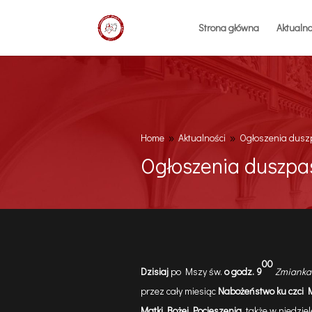
Strona główna
Aktualno
Home
Aktualności
Ogłoszenia duszp
9
9
Ogłoszenia duszpas
00
Dzisiaj
po Mszy św.
o godz. 9
Zmianka
przez cały miesiąc
Nabożeństwo ku czci M
Matki Bożej Pocieszenia
, także w niedziel