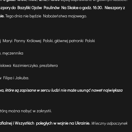
zpory do Bazyliki Ojców Paulinów Na Skałce o godz. 16:30. Nieszpory z
ie.
Tego dnia nie będzie Nabożeństwa majowego.
 Maryi Panny Królowej Polski, głównej patronki Polski
a, męczennika
isława Kazimierczyka, prezbitera
 Filipa i Jakuba.
a, które są zapisane w sercu ludzi nie może usunąć nawet największa
 którą można nabyć w zakrystii.
fialnej i Wszystkich
poległych w wojnie na Ukrainie.
Wieczny odpoczynek