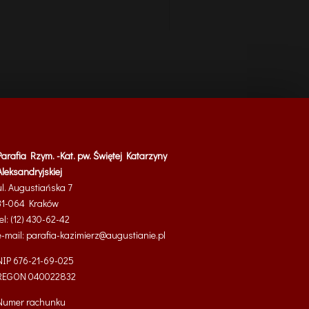
Parafia Rzym. -Kat. pw. Świętej Katarzyny
Aleksandryjskiej
ul. Augustiańska 7
31-064 Kraków
tel: (12) 430-62-42
e-mail:
parafia-kazimierz@
augustianie.pl
NIP 676-21-69-025
REGON
040022832
Numer rachunku