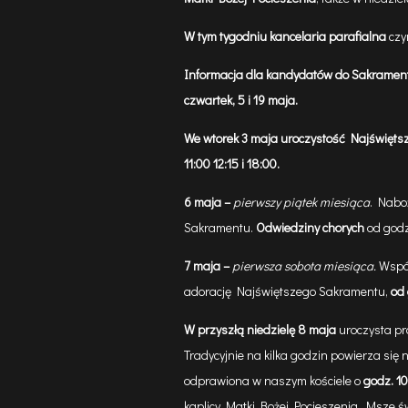
W tym tygodniu kancelaria parafialna
czy
Informacja dla kandydatów do Sakrame
czwartek, 5 i 19 maja.
We wtorek 3 maja
uroczystość Najświętsz
11:00 12:15 i 18:00.
6 maja
–
pierwszy piątek miesiąca
. Nabo
Sakramentu.
Odwiedziny chorych
od godz
7 maja
–
pierwsza sobota miesiąca.
Wspó
adorację Najświętszego Sakramentu,
od 
W przyszłą niedzielę 8 maja
uroczysta pr
Tradycyjnie na kilka godzin powierza się 
odprawiona w naszym kościele o
godz. 10
kaplicy Matki Bożej Pocieszenia. Msze ś