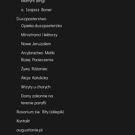
Martyrs (eng)
o. Izajasz Boner
Duszpasterstwo
Opieka duszpasterska
Ministranci i lektorzy
Nowe Jeruzalem
Arcybractwo Matki
Bożej Pocieszenia
Żywy Różaniec
Akcja Katolicka
Wizyty u chorych
Domy zakonne na
terenie parafii
Rosarium św. Rity (sklepik)
Kontakt
augustianie.pl