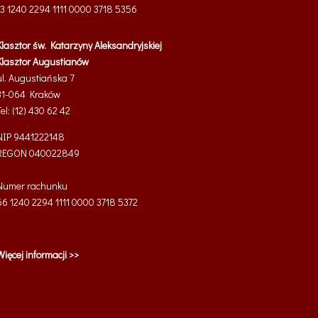
13 1240 2294 1111 0000 3718 5356
Klasztor św. Katarzyny Aleksandryjskiej
Klasztor Augustianów
ul. Augustiańska 7
31-064 Kraków
Tel: (12) 430 62 42
NIP 9441222148
REGON 040022849
Numer rachunku
66 1240 2294 1111 0000 3718 5372
Więcej informacji >>