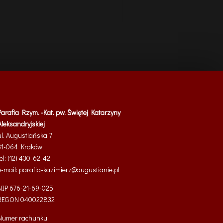
Parafia Rzym. -Kat. pw. Świętej Katarzyny
Aleksandryjskiej
ul. Augustiańska 7
31-064 Kraków
tel: (12) 430-62-42
e-mail:
parafia-kazimierz@
augustianie.pl
NIP 676-21-69-025
REGON
040022832
Numer rachunku