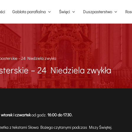
ści
Gablota parafialna
Święci
Duszpasterstwo
Rosa
asterskie – 24 Niedziela zwykła
terskie – 24 Niedziela zwykła
e
wtorek i czwartek
od godz.
16:00 do 17:30.
zetka z tekstami Słowa Bożego czytanymi podczas Mszy Świętej.