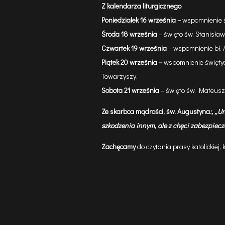
Z kalendarza liturgicznego
Poniedziałek 16 września –
wspomnienie ś
Środa 18 września
– święto św. Stanisław
Czwartek 19 września
– wspomnienie bł. A
Piątek 20 września –
wspomnienie święty
Towarzyszy.
Sobota 21 września
– święto św. Mateusza
Ze skarbca mądrości, św. Augustyna
:,
„
Un
szkodzenia innym, ale z chęci zabezpiecze
Zachęcamy
do czytania prasy katolickiej,