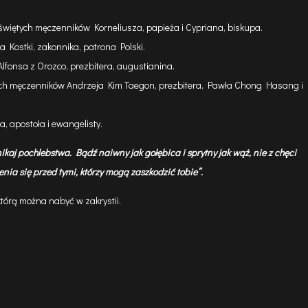
więtych męczenników Korneliusza, papieża i Cypriana, biskupa.
a Kostki, zakonnika, patrona Polski.
lfonsa z Orozco, prezbitera, augustianina.
ch męczenników Andrzeja Kim Taegon, prezbitera, Pawła Chong Hasang i
, apostoła i ewangelisty.
ikaj pochlebstwa. Bądź naiwny jak gołębica i sprytny jak wąż, nie z chęci
nia się przed tymi, którzy mogą zaszkodzić tobie
”.
 którą można nabyć w zakrystii.