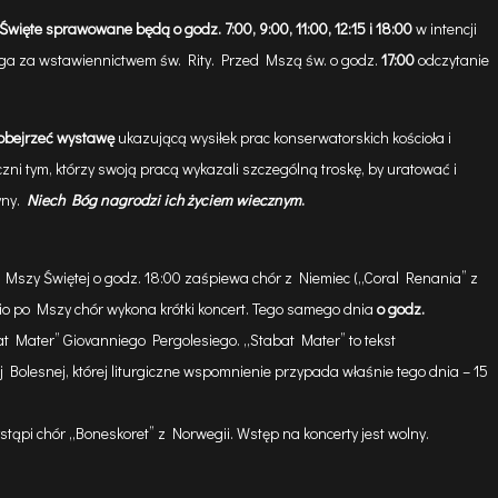
Święte sprawowane będą o godz.
7:00, 9:00, 11:00, 12:15 i 18:00
w intencji
a za wstawiennictwem św. Rity. Przed Mszą św. o godz.
17:00
odczytanie
obejrzeć
wystawę
ukazującą wysiłek prac konserwatorskich kościoła i
zni tym, którzy swoją pracą wykazali szczególną troskę, by uratować i
yny.
Niech Bóg nagrodzi ich życiem wiecznym
.
Mszy Świętej o godz. 18:00 zaśpiewa chór z Niemiec („Coral Renania” z
o po Mszy chór wykona krótki koncert. Tego samego dnia
o godz.
 Mater” Giovanniego Pergolesiego. „Stabat Mater” to tekst
 Bolesnej, której liturgiczne wspomnienie przypada właśnie tego dnia – 15
stąpi chór „Boneskoret” z Norwegii. Wstęp na koncerty jest wolny.