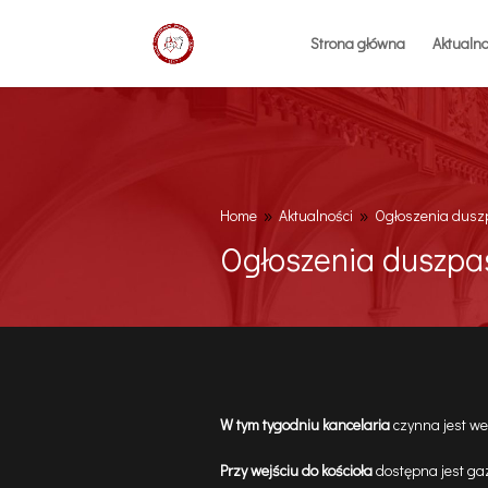
Strona główna
Aktualno
Home
Aktualności
Ogłoszenia duszp
9
9
Ogłoszenia duszpas
W tym tygodniu kancelaria
czynna jest w
Przy wejściu do kościoła
dostępna jest ga