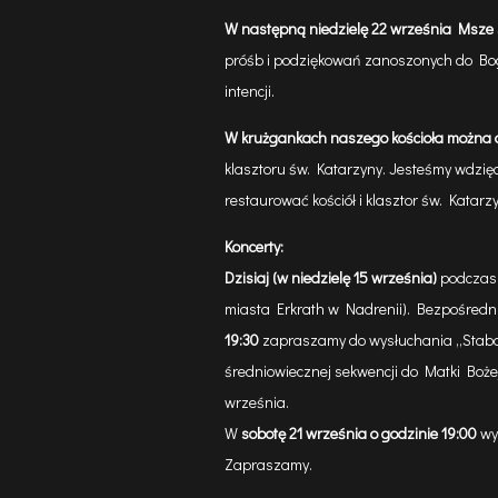
W następną niedzielę 22 września
Msze 
próśb i podziękowań zanoszonych do Bog
intencji.
W krużgankach naszego kościoła można 
klasztoru św. Katarzyny. Jesteśmy wdzięc
restaurować kościół i klasztor św. Katarz
Koncerty:
Dzisiaj (w niedzielę 15 września)
podczas 
miasta Erkrath w Nadrenii). Bezpośredni
19:30
zapraszamy do wysłuchania „Stabat
średniowiecznej sekwencji do Matki Bożej
września.
W
sobotę 21 września o godzinie 19:00
wy
Zapraszamy.