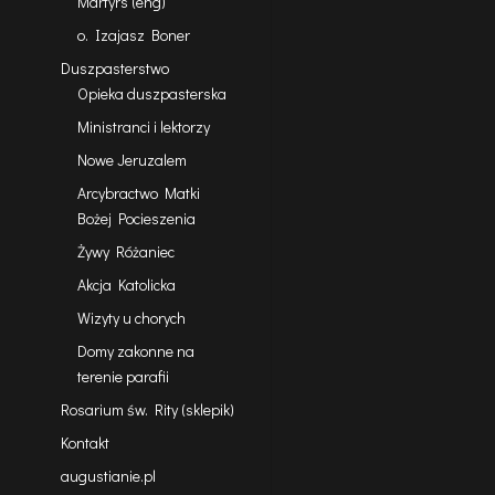
Martyrs (eng)
o. Izajasz Boner
Duszpasterstwo
Opieka duszpasterska
Ministranci i lektorzy
Nowe Jeruzalem
Arcybractwo Matki
Bożej Pocieszenia
Żywy Różaniec
Akcja Katolicka
Wizyty u chorych
Domy zakonne na
terenie parafii
Rosarium św. Rity (sklepik)
Kontakt
augustianie.pl