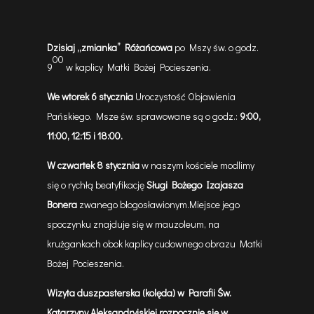
Dzisiaj
„zmianka” Różańcowa
po Mszy św. o godz.
00
9
w kaplicy Matki Bożej Pocieszenia.
We wtorek 6 stycznia
Uroczystość Objawienia
Pańskiego. Msze św. sprawowane są o godz.:
9:00,
11:00, 12:15 i 18:00.
W czwartek 8 stycznia
w naszym kościele modlimy
się o rychłą beatyfikację
Sługi Bożego I
zajasza
Bonera
zwanego błogosławionym.
Miejsce jego
spoczynku znajduje się w mauzoleum, na
krużgankach obok kaplicy cudownego obrazu Matki
Bożej Pocieszenia.
W
izyta duszpasterska (kol
ę
da) w Parafii
Ś
w.
Katarzyny Aleksandryjskiej
rozpocznie się w