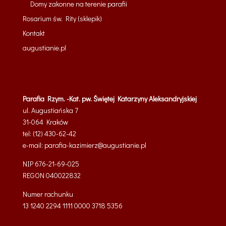
Domy zakonne na terenie parafii
Rosarium św. Rity (sklepik)
Kontakt
augustianie.pl
Parafia Rzym. -Kat. pw. Świętej Katarzyny Aleksandryjskiej
ul. Augustiańska 7
31-064 Kraków
tel: (12) 430-62-42
e-mail:
parafia-kazimierz@
augustianie.pl
NIP 676-21-69-025
REGON
040022832
Numer rachunku
13 1240 2294 1111 0000 3718 5356