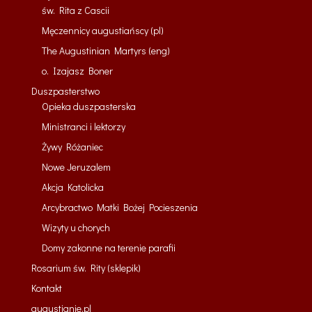
św. Rita z Cascii
Męczennicy augustiańscy (pl)
The Augustinian Martyrs (eng)
o. Izajasz Boner
Duszpasterstwo
Opieka duszpasterska
Ministranci i lektorzy
Żywy Różaniec
Nowe Jeruzalem
Akcja Katolicka
Arcybractwo Matki Bożej Pocieszenia
Wizyty u chorych
Domy zakonne na terenie parafii
Rosarium św. Rity (sklepik)
Kontakt
augustianie.pl