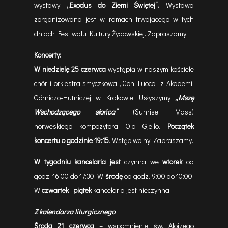
wystawy
„Exodus do Ziemi Świętej”.
Wystawa
zorganizowana jest w ramach trwającego w tych
dniach Festiwalu Kultury Żydowskiej. Zapraszamy.
Koncerty:
W niedzielę 25 czerwca
wystąpią w naszym kościele
chór i orkiestra smyczkowa „Con Fuoco” z Akademii
Górniczo-Hutniczej w Krakowie. Usłyszymy
„Mszę
Wschodzącego słońca”
(Sunrise Mass)
norweskiego kompozytora Ola Gjeilo.
Początek
koncertu o godzinie 19:15
. Wstęp wolny. Zapraszamy.
W tygodniu kancelaria jest
czynna we
wtorek
od
godz. 16:00
do 17:30. W
środę
od godz. 9:00 do 10:00.
W
czwartek
i
piątek
kancelaria jest nieczynna.
Z kalendarza liturgicznego
Środa 21 czerwca
– wspomnienie św. Alojzego