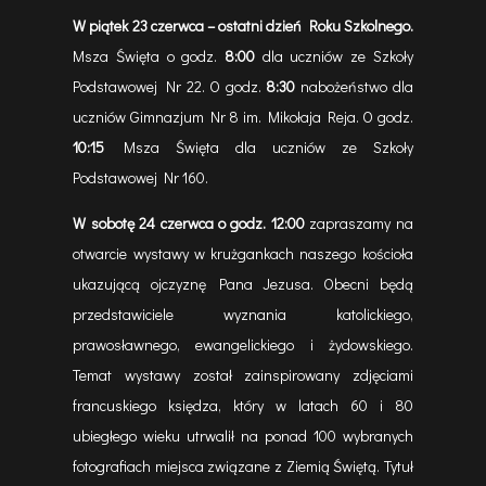
W piątek 23 czerwca – ostatni dzień Roku Szkolnego.
Msza Święta o godz.
8:00
dla uczniów ze Szkoły
Podstawowej Nr 22. O godz.
8:30
nabożeństwo dla
uczniów Gimnazjum Nr 8 im. Mikołaja Reja. O godz.
10:15
Msza Święta dla uczniów ze Szkoły
Podstawowej Nr 160.
W sobotę 24 czerwca o godz. 12:00
zapraszamy na
otwarcie wystawy w krużgankach naszego kościoła
ukazującą ojczyznę Pana Jezusa. Obecni będą
przedstawiciele wyznania katolickiego,
prawosławnego, ewangelickiego i żydowskiego.
Temat wystawy został zainspirowany zdjęciami
francuskiego księdza, który w latach 60 i 80
ubiegłego wieku utrwalił na ponad 100 wybranych
fotografiach miejsca związane z Ziemią Świętą. Tytuł