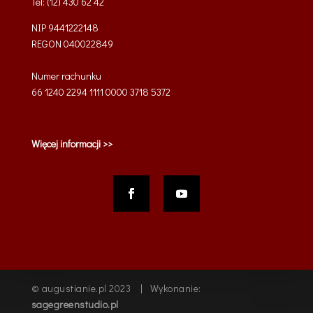
Tel: (12) 430 62 42
NIP 9441222148
REGON 040022849
Numer rachunku
66 1240 2294 1111 0000 3718 5372
Więcej informacji >>
© augustianie.pl 2023 | Wykonanie:
sagegreenstudio.pl