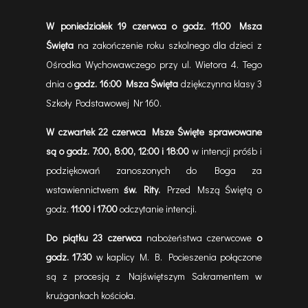
W poniedziałek 19 czerwca o godz. 11:00 Msza
Święta
na zakończenie roku szkolnego dla dzieci z
Ośrodka Wychowawczego przy ul. Wietora 4. Tego
dnia o
godz. 16:00 Msza Święta
dziękczynna klasy 3
Szkoły Podstawowej Nr 160.
W czwartek 22 czerwca Msze Święte sprawowane
są o godz. 7:00, 8:00, 12:00 i 18:00
w intencji próśb i
podziękowań zanoszonych do Boga za
wstawiennictwem
św. Rity.
Przed Mszą Świętą o
godz.
11:00 i 17:00
odczytanie intencji.
Do piątku 23 czerwca
nabożeństwa czerwcowe
o
godz. 17:30
w kaplicy M. B. Pocieszenia połączone
są z procesją z Najświętszym Sakramentem w
krużgankach kościoła.