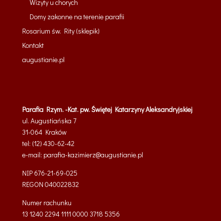
Wizyty u chorych
Domy zakonne na terenie parafii
Rosarium św. Rity (sklepik)
Kontakt
augustianie.pl
Parafia Rzym. -Kat. pw. Świętej Katarzyny Aleksandryjskiej
ul. Augustiańska 7
31-064 Kraków
tel: (12) 430-62-42
e-mail:
parafia-kazimierz@
augustianie.pl
NIP 676-21-69-025
REGON
040022832
Numer rachunku
13 1240 2294 1111 0000 3718 5356