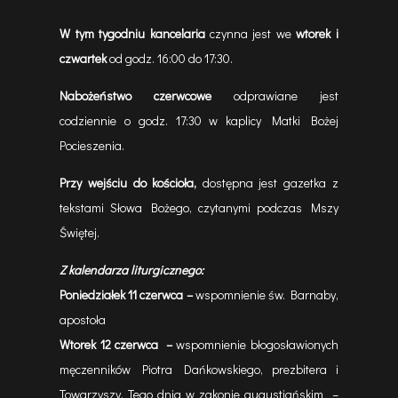
W tym tygodniu kancelaria
czynna jest we
wtorek i
czwartek
od godz. 16:00 do 17:30.
Nabożeństwo czerwcowe
odprawiane jest
codziennie o godz. 17:30 w kaplicy Matki Bożej
Pocieszenia.
Przy wejściu do kościoła,
dostępna jest gazetka z
tekstami Słowa Bożego, czytanymi podczas Mszy
Świętej.
Z kalendarza liturgicznego:
Poniedziałek 11 czerwca –
wspomnienie św. Barnaby,
apostoła
Wtorek 12 czerwca –
wspomnienie błogosławionych
męczenników Piotra Dańkowskiego, prezbitera i
Towarzyszy. Tego dnia w zakonie augustiańskim –