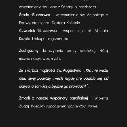
wspomnienie św. Jana z Sahagun, prezbitera
Środa 13 czerwca –
wspomnienie św. Antoniego z
Padwy, prezbitera. Doktora Kościoła
Czwartek 14 czerwca
– wspomnienie bł. Michała
Kozala, biskupa i męczennika
Zachęcamy
do czytania prasy katolickiej, którą
można nabyć w zakrystii.
Ze skarbca mądrości św. Augustyna:
„
Kto nie widzi
celu swej podróży, niech nigdy nie oddala się od
krzyża, a sam krzyż będzie go prowadził
.
”.
Zmarli z naszej wspólnoty parafialnej
+ Wioletta
Zugaj.
Wieczny odpoczynek racz jej dać Panie…