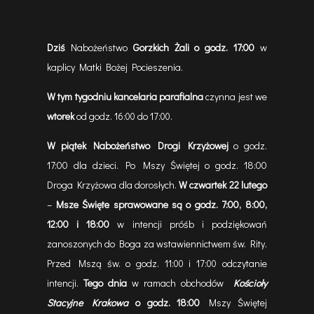
Dziś
Nabożeństwo
Gorzkich Żali o godz. 17:00
w
kaplicy Matki Bożej Pocieszenia.
W tym tygodniu kancelaria parafialna
czynna jest we
wtorek
od godz. 16
do 17
.
:00
:00
W piątek Nabożeństwo Drogi Krzyżowej
o godz.
17:00 dla dzieci. Po Mszy Świętej o godz. 18:00
Droga Krzyżowa dla dorosłych.
W czwartek 22 lutego
–
Msze Święte sprawowane są o godz. 7:00, 8:00,
12:00 i 18:00
w intencji próśb i podziękowań
zanoszonych do Boga za wstawiennictwem św. Rity.
Przed Mszą św. o godz. 11
i 17
odczytanie
:00
:00
intencji.
Tego dnia
w ramach obchodów
Kościoły
Stacyjne Krakowa
o godz. 18:00
Mszy Świętej