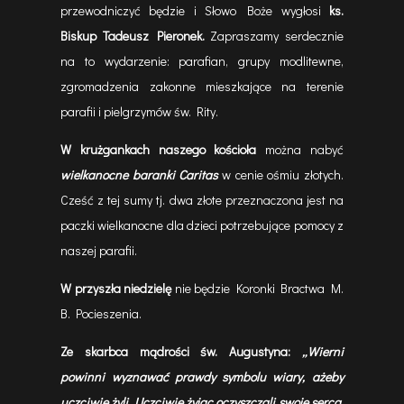
przewodniczyć będzie i Słowo Boże wygłosi
ks.
Biskup Tadeusz Pieronek.
Zapraszamy serdecznie
na to wydarzenie: parafian, grupy modlitewne,
zgromadzenia zakonne mieszkające na terenie
parafii i pielgrzymów św. Rity.
W krużgankach naszego kościoła
można nabyć
wielkanocne baranki Caritas
w cenie ośmiu złotych.
Cześć z tej sumy tj. dwa złote przeznaczona jest na
paczki wielkanocne dla dzieci potrzebujące pomocy z
naszej parafii.
W przyszła niedzielę
nie będzie Koronki Bractwa M.
B. Pocieszenia.
Ze skarbca mądrości św. Augustyna:
„Wierni
powinni wyznawać prawdy symbolu wiary, ażeby
uczciwie żyli. Uczciwie żyjąc oczyszczali swoje serca,