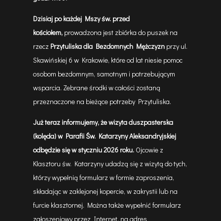
Dzisiaj po każdej Mszy św. przed
kościołem,
prowadzona jest zbiórka do puszek na
rzecz
Przytuliska dla Bezdomnych Mężczyzn
przy ul.
Skawińskiej 6 w Krakowie, które od lat niesie pomoc
osobom bezdomnym, samotnym i potrzebującym
wsparcia. Zebrane środki w całości zostaną
przeznaczone na bieżące potrzeby Przytuliska.
Już teraz informujemy, że wizyta duszpasterska
(kolęda) w Parafii Św. Katarzyny Aleksandryjskiej
odbędzie się w styczniu 2026 roku.
Ojcowie z
Klasztoru św. Katarzyny udadzą się z wizytą do tych,
którzy wypełnią formularz w formie zaproszenia,
składając w zaklejonej kopercie, w zakrystii lub na
furcie klasztornej. Można także wypełnić formularz
zgłoszeniowy przez Internet, na adres