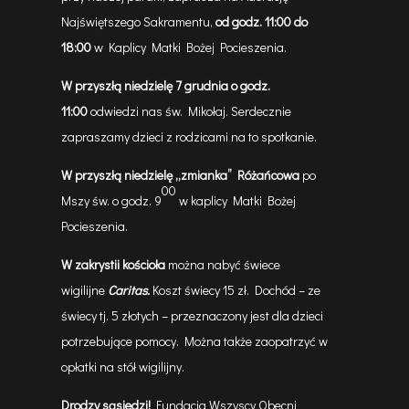
Najświętszego Sakramentu,
od godz. 11:00 do
18:00
w Kaplicy Matki Bożej Pocieszenia.
W przyszłą niedzielę
7
grudnia o godz.
11:00
odwiedzi nas św. Mikołaj. Serdecznie
zapraszamy dzieci z rodzicami na to spotkanie.
W przyszłą niedzielę
„zmianka” Różańcowa
po
00
Mszy św. o godz. 9
w kaplicy Matki Bożej
Pocieszenia.
W zakrystii kościoła
można nabyć świece
wigilijne
Caritas.
Koszt świecy 15 zł. Dochód – ze
świecy tj. 5 złotych – przeznaczony jest dla dzieci
potrzebujące pomocy. Można także zaopatrzyć w
opłatki na stół wigilijny.
Drodzy sąsiedzi!
Fundacja Wszyscy Obecni