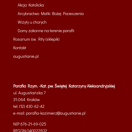
Akcja Katolicka
Arcybractwo Matki Bożej Pocieszenia
Wizyty u chorych
Domy zakonne na terenie parafii
Rosarium św. Rity (sklepik)
Kontakt
augustianie.pl
Parafia Rzym. -Kat. pw. Świętej Katarzyny Aleksandryjskiej
ul. Augustiańska 7
31-064 Kraków
tel: (12) 430-62-42
e-mail:
parafia-kazimierz@
augustianie.pl
NIP 676-21-69-025
REGON
040022832