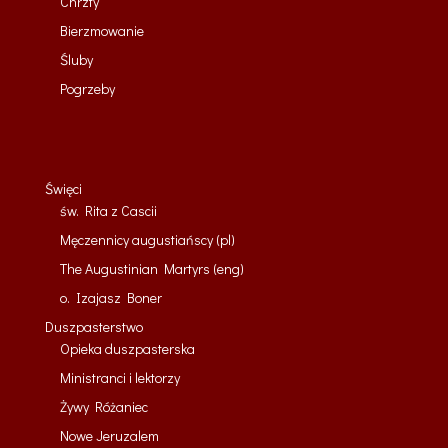
Chrzty
Bierzmowanie
Śluby
Pogrzeby
Święci
św. Rita z Cascii
Męczennicy augustiańscy (pl)
The Augustinian Martyrs (eng)
o. Izajasz Boner
Duszpasterstwo
Opieka duszpasterska
Ministranci i lektorzy
Żywy Różaniec
Nowe Jeruzalem