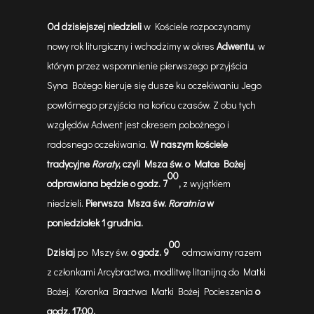
Od dzisiejszej niedzieli
w Kościele rozpoczynamy
nowy rok liturgiczny i wchodzimy w okres
Adwentu
, w
którym przez wspomnienie pierwszego przyjścia
Syna Bożego kieruje się dusze ku oczekiwaniu Jego
powtórnego przyjścia na końcu czasów. Z obu tych
względów Adwent jest okresem pobożnego i
radosnego oczekiwania.
W naszym kościele
tradycyjne
Roraty
, czyli Msza św. o Matce Bożej
00
odprawiana będzie o godz. 7
,
z wyjątkiem
niedzieli.
Pierwsza Msza św.
Roratnia
w
poniedziałek
1 grudnia.
00
Dzisiaj
po Mszy św.
o godz. 9
odmawiamy razem
z członkami Arcybractwa, modlitwę litanijną do Matki
Bożej. Koronka Bractwa Matki Bożej Pocieszenia
o
godz. 17:00.