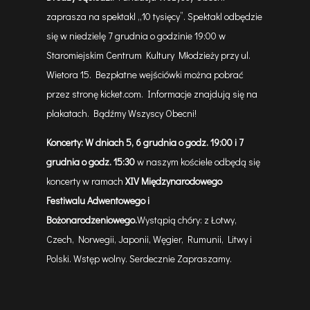
zaprasza na spektakl „10 tysięcy”. Spektakl odbędzie
się w niedzielę 7 grudnia o godzinie 19:00 w
Staromiejskim Centrum Kultury Młodzieży przy ul.
Wietora 15. Bezpłatne wejściówki można pobrać
przez stronę kicket.com. Informacje znajdują się na
plakatach. Bądźmy Wszyscy Obecni!
Koncerty:
W dniach
5, 6
grudnia
o godz. 19:00
i 7
grudnia o godz. 15:30
w naszym kościele odbędą się
koncerty w ramach
XIV
Międzynarodowego
Festiwalu Adwentowego
i
Bożonarodzeniowego
.
Wystąpią chóry: z
Łotwy,
Czech, Norwegii, Japonii, Węgier, Rumunii, Litwy i
Polski. Wstęp wolny. Serdecznie Zapraszamy.