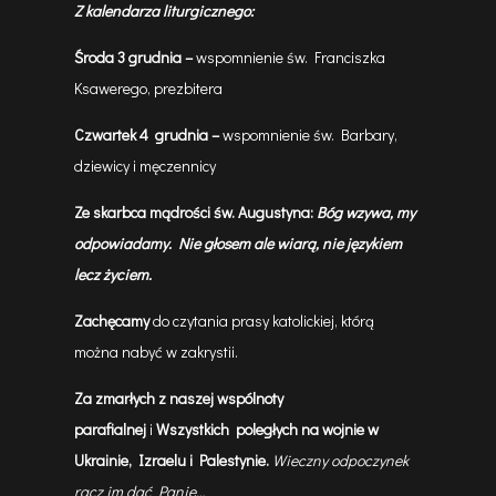
Z kalendarza liturgicznego:
Środa
3 grudnia –
wspomnienie św. Franciszka
Ksawerego, prezbitera
Czwartek
4 grudnia –
wspomnienie św. Barbary,
dziewicy i męczennicy
Ze skarbca mądrości św. Augustyna:
Bóg wzywa, my
odpowiadamy. Nie głosem ale wiarą, nie językiem
lecz życiem.
Zachęcamy
do czytania prasy katolickiej, którą
można nabyć w zakrystii.
Za zmarłych z naszej wspólnoty
parafialnej
i
Wszystkich poległych na wojnie w
Ukrainie, Izraelu i Palestynie.
Wieczny odpoczynek
racz im dać Panie…