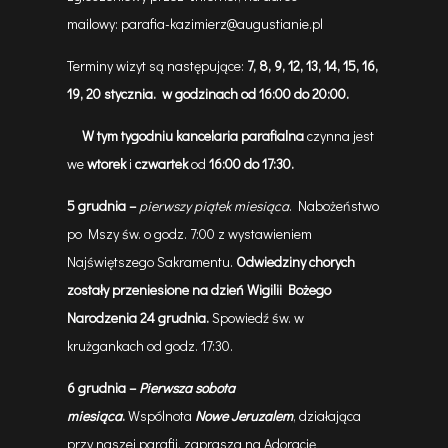
mailowy:
parafia-kazimierz@augustianie.pl
Terminy wizyt są następujące:
7, 8, 9, 12, 13, 14, 15, 16,
19, 20 stycznia. w godzinach od 16:00 do 20:00.
W tym tygodniu kancelaria parafialna
czynna jest
we
wtorek
i
czwartek
od
16:00 do 17:30.
5
grudnia
–
pierwszy piątek miesiąca
. Nabożeństwo
po Mszy św. o godz. 7:00 z wystawieniem
Najświętszego Sakramentu.
Odwiedziny chorych
zostały przeniesione na dzień Wigilii Bożego
Narodzenia 24 grudnia.
Spowiedź św. w
krużgankach od godz. 17:30.
6
grudnia –
Pierwsza sobota
miesiąca
.
Wspólnota
Nowe Jeruzalem
, działająca
przy naszej parafii, zaprasza na Adorację